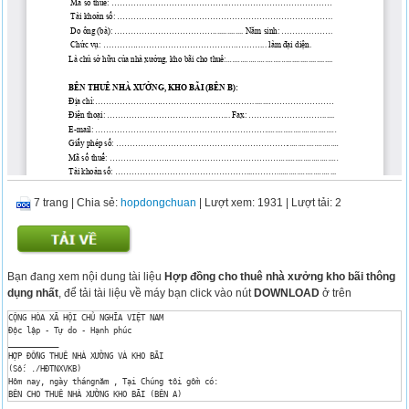
7 trang
|
Chia sẻ:
hopdongchuan
| Lượt xem: 1931
| Lượt tải: 2
Bạn đang xem nội dung tài liệu
Hợp đồng cho thuê nhà xưởng kho bãi thông
dụng nhất
, để tải tài liệu về máy bạn click vào nút
DOWNLOAD
ở trên
CỘNG HÒA XÃ HỘI CHỦ NGHĨA VIỆT NAM

Độc lập - Tự do - Hạnh phúc

___________

HỢP ĐỒNG THUÊ NHÀ XƯỞNG VÀ KHO BÃI

(Số: ./HĐTNXVKB)

Hôm nay, ngày thángnăm , Tại Chúng tôi gồm có:

BÊN CHO THUÊ NHÀ XƯỞNG KHO BÃI (BÊN A)

Địa chỉ:...
