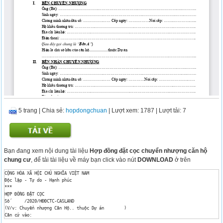
5 trang
|
Chia sẻ:
hopdongchuan
| Lượt xem: 1787
| Lượt tải: 7
Bạn đang xem nội dung tài liệu
Hợp đồng đặt cọc chuyển nhượng căn hộ
chung cư
, để tải tài liệu về máy bạn click vào nút
DOWNLOAD
ở trên
CỘNG HÒA XÃ HỘI CHỦ NGHĨA VIỆT NAM

Độc lập - Tự do - Hạnh phúc

***

HỢP ĐỒNG ĐẶT CỌC

Số	/2020/HĐĐCTC-CASLAND

(V/v: Chuyển nhượng Căn Hộ.. thuộc Dự án	)

Căn cứ vào:

Luật Đầu tư số 67/2014/QH13 được Quốc hội thông qua ngày 29/11/2014 và các quy định hướn