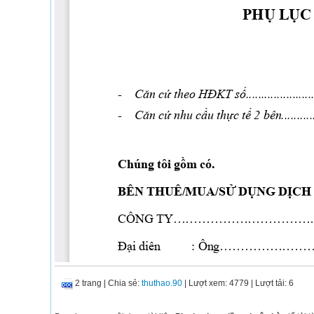
2 trang
|
Chia sẻ:
thuthao.90
| Lượt xem: 4779
| Lượt tải: 6