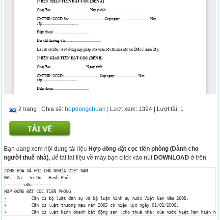
2 trang
|
Chia sẻ:
hopdongchuan
| Lượt xem: 1394
| Lượt tải: 1
Bạn đang xem nội dung tài liệu
Hợp đồng đặt cọc tiền phòng (Dành cho
người thuê nhà)
, để tải tài liệu về máy bạn click vào nút
DOWNLOAD
ở trên
CỘNG HÒA XÃ HỘI CHỦ NGHĨA VIỆT NAM

Độc Lập – Tự Do – Hạnh Phúc

--------o0o--------

HỢP ĐỒNG ĐẶT CỌC TIỀN PHÒNG

-          Căn cứ bộ luật dân sự và bộ luật hình sự nước Việt Nam năm 2005.

-          Căn cứ luật thương mại năm 2005 có hiệu lực ngày 01/01/2006.

-          Căn cứ luật kinh doanh bất động sản (cho thuê nhà) của nước Việt Nam hiện hàn
-          Căn cứ nhu cầu và khả năng của hai bên.
