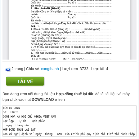
2 trang
|
Chia sẻ:
congthanh
| Lượt xem: 3733
| Lượt tải: 4
Bạn đang xem nội dung tài liệu
Hợp đồng thuê lại đất
, để tải tài liệu về máy
bạn click vào nút
DOWNLOAD
ở trên
TÊN CƠ QUAN

Số:……HĐ/TĐ

CỘNG HOÀ XÃ HỘI CHỦ NGHĨA VIỆT NAM

Độc lập - Tự do - Hạnh phúc

….ngày….tháng…năm……

HỢP ĐỒNG THUÊ LẠI ĐẤT

Căn cứ Nghị định số….ngày….tháng…..năm….của Chính phủ quy định chi tiết thi hành Pháp lệ
Căn cứ Nghị định số….ngày…tháng….năm….của Chính phủ quy định việc thi hành Pháp lệnh về 