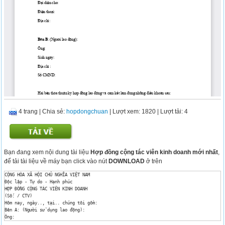
4 trang
|
Chia sẻ:
hopdongchuan
| Lượt xem: 1820
| Lượt tải: 4
Bạn đang xem nội dung tài liệu
Hợp đồng cộng tác viên kinh doanh mới nhất
,
để tải tài liệu về máy bạn click vào nút
DOWNLOAD
ở trên
CỘNG HÒA XÃ HỘI CHỦ NGHĨA VIỆT NAM

Độc lập - Tự do - Hạnh phúc

HỢP ĐỒNG CỘNG TÁC VIÊN KINH DOANH

(Số: / CTV)

Hôm nay, ngày.., tại.. chúng tôi gồm:

Bên A: (Người sử dụng lao động):

Ông:

Chức vụ:
