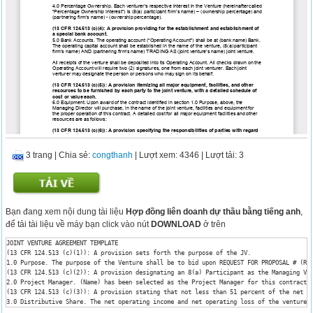
3 trang
|
Chia sẻ:
congthanh
| Lượt xem: 4346
| Lượt tải: 3
Bạn đang xem nội dung tài liệu
Hợp đồng liên doanh dự thầu bằng tiếng anh
,
để tải tài liệu về máy bạn click vào nút
DOWNLOAD
ở trên
JOINT VENTURE AGREEMENT TEMPLATE

(13 CFR 124.513 (c)(1)): A provision sets forth the purpose of the JV.

1.0 Purpose. The purpose of the Venture shall be to bid upon REQUEST FOR PROPOSAL # (RFP
(13 CFR 124.513 (c)(2)): A provision designating an 8(a) Participant as the Managing Ven
2.0 Project Manager. (Name) has been selected as the Project Manager for this contract 
(13 CFR 124.513 (c)(3)): A provision stating that not less than 51 percent of the net pr
3.0 Distributive Share. The net operating income and net operating loss of the venture s
4.0 Percentage Ownership. Each venturer’s respective interest in the Venture (hereinafte