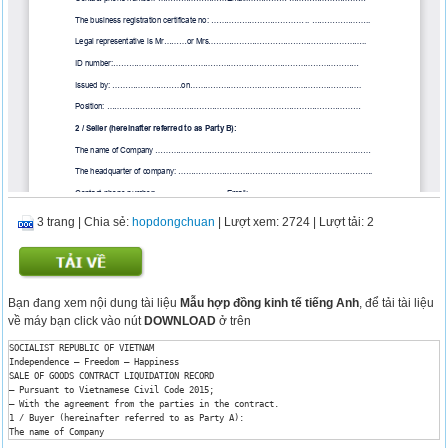
3 trang
|
Chia sẻ:
hopdongchuan
| Lượt xem: 2724
| Lượt tải: 2
Bạn đang xem nội dung tài liệu
Mẫu hợp đồng kinh tế tiếng Anh
, để tải tài liệu
về máy bạn click vào nút
DOWNLOAD
ở trên
SOCIALIST REPUBLIC OF VIETNAM

Independence – Freedom – Happiness

SALE OF GOODS CONTRACT LIQUIDATION RECORD

– Pursuant to Vietnamese Civil Code 2015;

– With the agreement from the parties in the contract.

1 / Buyer (hereinafter referred to as Party A):

The name of Company 

The headquarter of company: .
