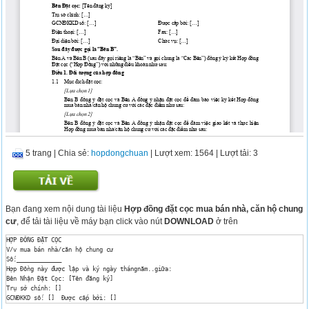
5 trang
|
Chia sẻ:
hopdongchuan
| Lượt xem: 1564
| Lượt tải: 3
Bạn đang xem nội dung tài liệu
Hợp đồng đặt cọc mua bán nhà, căn hộ chung
cư
, để tải tài liệu về máy bạn click vào nút
DOWNLOAD
ở trên
HỢP ĐỒNG ĐẶT CỌC

V/v mua bán nhà/căn hộ chung cư

Số:_____________

Hợp Đồng này được lập và ký ngày thángnăm..giữa:

Bên Nhận Đặt Cọc: [Tên đăng ký]

Trụ sở chính: []

GCNĐKKD số: []	Được cấp bởi: []

Điện thoại: []	Fax: []	
