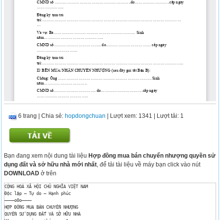
6 trang
|
Chia sẻ:
hopdongchuan
| Lượt xem: 1341
| Lượt tải: 1
Bạn đang xem nội dung tài liệu
Hợp đồng mua bán chuyển nhượng quyền sử
dụng đất và sở hữu nhà mới nhất
, để tải tài liệu về máy bạn click vào nút
DOWNLOAD
ở trên
CỘNG HOÀ XÃ HỘI CHỦ NGHĨA VIỆT NAM

Độc lập – Tự do – Hạnh phúc

———–o0o———–

HỢP ĐỒNG MUA BÁN CHUYỂN NHƯỢNG

QUYỀN SỬ DỤNG ĐẤT VÀ SỞ HỮU NHÀ
