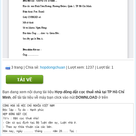
3 trang
|
Chia sẻ:
hopdongchuan
| Lượt xem: 1237
| Lượt tải: 1
Bạn đang xem nội dung tài liệu
Hợp đồng đặt cọc thuê nhà tại TP Hồ Chí
Minh
, để tải tài liệu về máy bạn click vào nút
DOWNLOAD
ở trên
CỘNG HOÀ XÃ HỘI CHỦ NGHĨA VIỆT NAM 

Độc lập - Tự do - Hạnh phúc

HỢP ĐỒNG ĐẶT CỌC 

(V/v : Đặt cọc thuê nhà)

- Căn cứ qui định tại Bộ luật dân sự, Luật nhà ở.

- Theo sự thỏa thuận của các bên.

Hôm nay, ngày ...... tháng ..... năm 20.... Tại :

Chúng tôi gồm:
