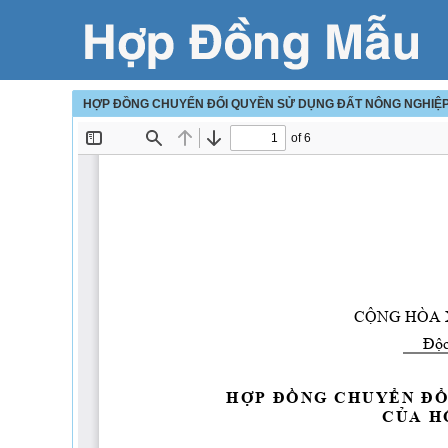
HỢP ĐỒNG CHUYỂN ĐỔI QUYỀN SỬ DỤNG ĐẤT NÔNG NGHIỆP 