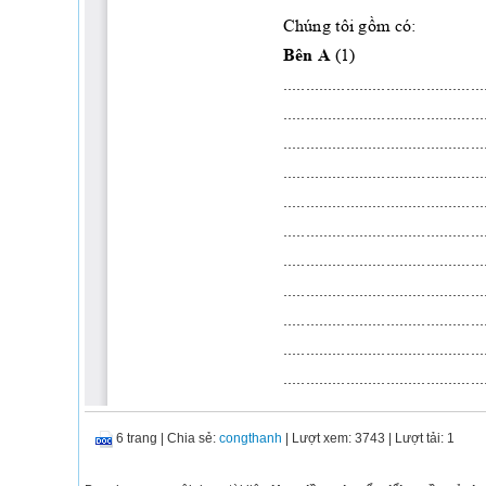
6 trang
|
Chia sẻ:
congthanh
| Lượt xem: 3743
| Lượt tải: 1