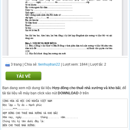
3 trang
|
Chia sẻ:
tienhuytran22
| Lượt xem: 1844
| Lượt tải: 2
Bạn đang xem nội dung tài liệu
Hợp đồng cho thuê nhà xưởng và kho bãi
, để
tải tài liệu về máy bạn click vào nút
DOWNLOAD
ở trên
CỘNG HÒA XÃ HỘI CHỦ NGHĨA VIỆT NAM

Độc lập – Tự do – Hạnh phúc

-------***--------

HỢP ĐỒNG CHO THUÊ NHÀ XƯỞNG VÀ KHO BÃI

Hôm nay, ngày............ tháng........ năm.........

Chúng tôi ký tên dưới đây là:

BÊN CHO THUÊ NHÀ XƯỞNG:

Chủ sở hữu:...............................................................
