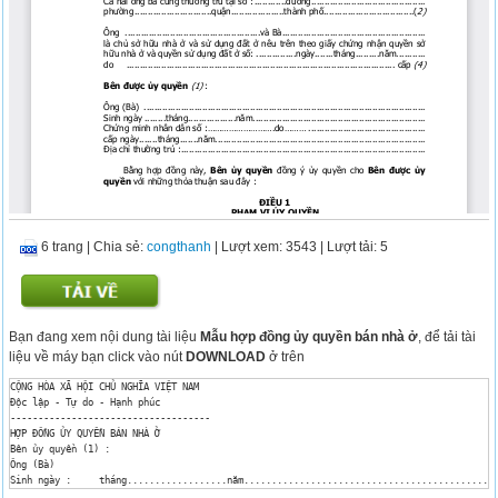
6 trang
|
Chia sẻ:
congthanh
| Lượt xem: 3543
| Lượt tải: 5
Bạn đang xem nội dung tài liệu
Mẫu hợp đồng ủy quyền bán nhà ở
, để tải tài
liệu về máy bạn click vào nút
DOWNLOAD
ở trên
CỘNG HÒA XÃ HỘI CHỦ NGHĨA VIỆT NAM

Độc lập - Tự do - Hạnh phúc

------------------------------------

HỢP ĐỒNG ỦY QUYỀN BÁN NHÀ Ở

Bên ủy quyền (1) :

Ông (Bà) 	

Sinh ngày :	tháng..................năm.................................................................

Chứng minh nhân dân số :……………………….do	
